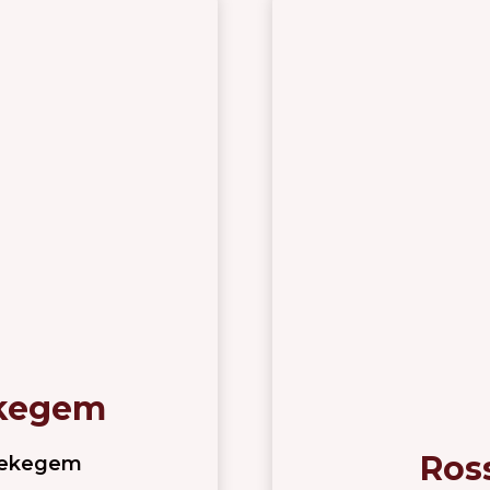
ekegem
Ros
 Bekegem