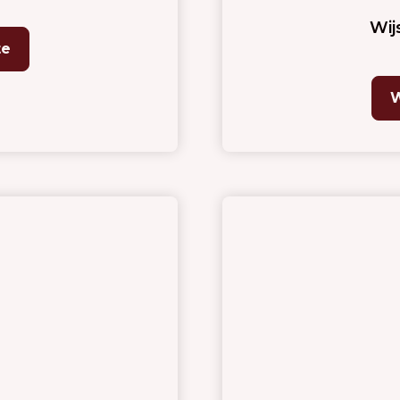
Wij
te
W