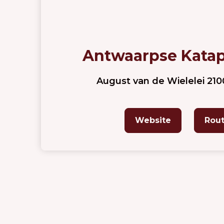
Antwaarpse Katap
August van de Wielelei 21
Website
Rou