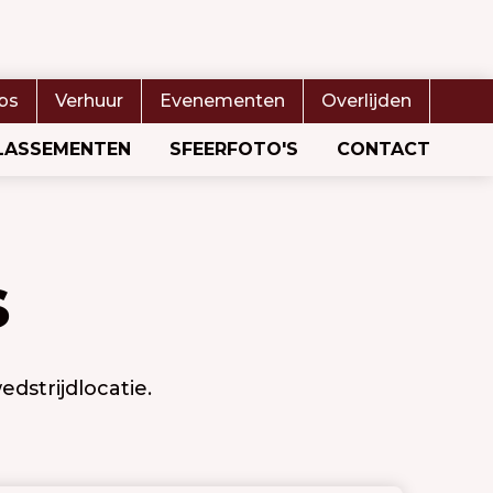
bs
Verhuur
Evenementen
Overlijden
LASSEMENTEN
SFEERFOTO'S
CONTACT
s
dstrijdlocatie.