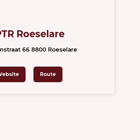
TR Roeselare
enstraat 66 8800 Roeselare
ebsite
Route