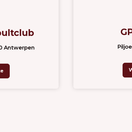
GP
ultclub
Piljo
00 Antwerpen
W
te