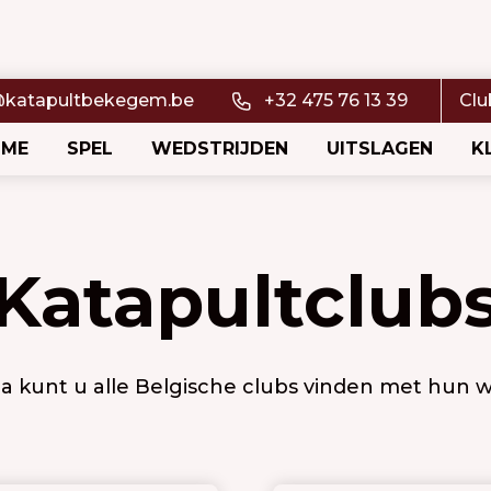
@katapultbekegem.be
+32 475 76 13 39
Clu
OME
SPEL
WEDSTRIJDEN
UITSLAGEN
K
Katapultclub
 kunt u alle Belgische clubs vinden met hun we